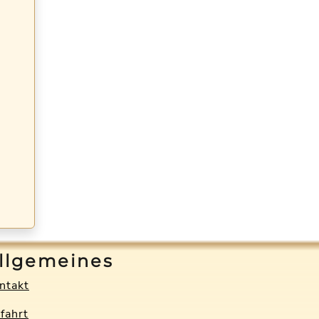
llgemeines
ntakt
fahrt