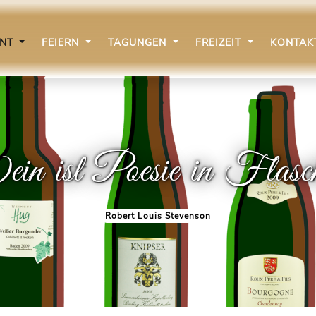
ANT
FEIERN
TAGUNGEN
FREIZEIT
KONTA
n ist Poesie in Flasc
Robert Louis Stevenson