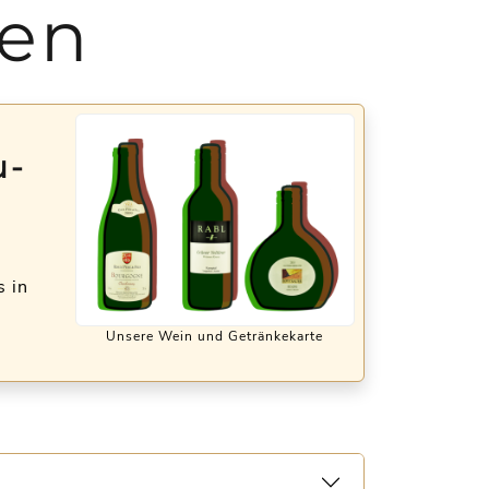
ten
u-
s in
Unsere Wein und Getränkekarte