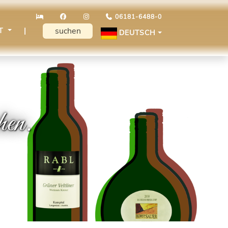
06181-6488-0
KT
|
DEUTSCH
hen.