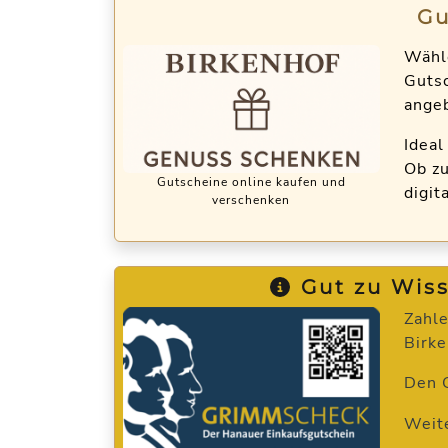
Gu
Wähl
Gutsc
angeb
Ideal
Ob zu
Gutscheine online kaufen und
digit
verschenken
Gut zu Wiss
Zahle
Birke
Den G
Weite