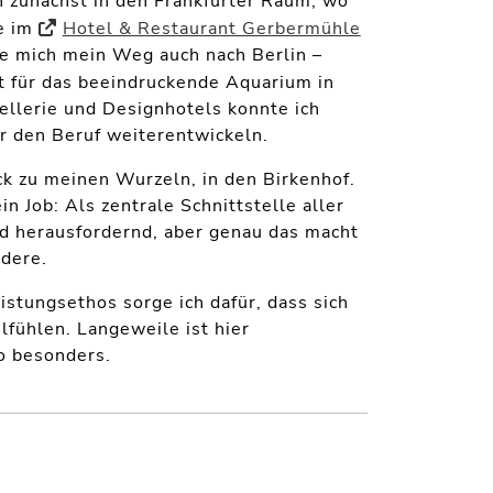
 zunächst in den Frankfurter Raum, wo
e im
Hotel & Restaurant Gerbermühle
te mich mein Weg auch nach Berlin –
nt für das beeindruckende Aquarium in
ellerie und Designhotels konnte ich
r den Beruf weiterentwickeln.
ück zu meinen Wurzeln, in den Birkenhof.
n Job: Als zentrale Schnittstelle aller
nd herausfordernd, aber genau das macht
ndere.
istungsethos sorge ich dafür, dass sich
ühlen. Langeweile ist hier
o besonders.