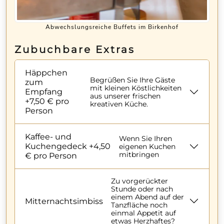
Abwechslungsreiche Buffets im Birkenhof
Zubuchbare Extras
Häppchen
Begrüßen Sie Ihre Gäste
zum
mit kleinen Köstlichkeiten
Empfang
aus unserer frischen
+7,50 € pro
kreativen Küche.
Person
Kaffee- und
Wenn Sie Ihren
Kuchengedeck +4,50
eigenen Kuchen
mitbringen
€ pro Person
Zu vorgerückter
Stunde oder nach
einem Abend auf der
Mitternachtsimbiss
Tanzfläche noch
einmal Appetit auf
etwas Herzhaftes?