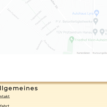
llgemeines
ntakt
fahrt